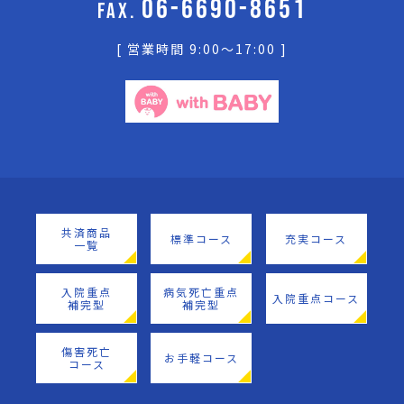
06-6690-8651
FAX.
[ 営業時間 9:00〜17:00 ]
共済商品
標準コース
充実コース
一覧
入院重点
病気死亡重点
入院重点コース
補完型
補完型
傷害死亡
お手軽コース
コース